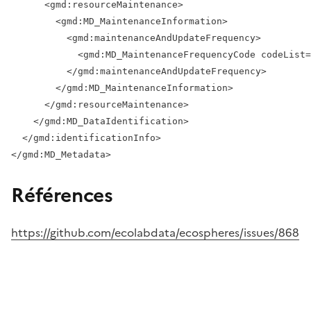
      <gmd:resourceMaintenance>

        <gmd:MD_MaintenanceInformation>

          <gmd:maintenanceAndUpdateFrequency>

            <gmd:MD_MaintenanceFrequencyCode codeList=
          </gmd:maintenanceAndUpdateFrequency>

        </gmd:MD_MaintenanceInformation>

      </gmd:resourceMaintenance>

    </gmd:MD_DataIdentification>

  </gmd:identificationInfo>

Références
https://github.com/ecolabdata/ecospheres/issues/868