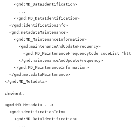
    <gmd:MD_DataIdentification>

      ...

    </gmd:MD_DataIdentification>

  </gmd:identificationInfo>

  <gmd:metadataMaintenance>

    <gmd:MD_MaintenanceInformation>

      <gmd:maintenanceAndUpdateFrequency>

        <gmd:MD_MaintenanceFrequencyCode codeList="htt
      </gmd:maintenanceAndUpdateFrequency>

    </gmd:MD_MaintenanceInformation>

  </gmd:metadataMaintenance>

devient :
<gmd:MD_Metadata ...>

  <gmd:identificationInfo>

    <gmd:MD_DataIdentification>

      ...
