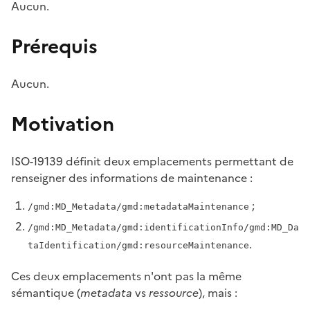
Aucun.
Prérequis
Aucun.
Motivation
ISO-19139 définit deux emplacements permettant de
renseigner des informations de maintenance :
;
/gmd:MD_Metadata/gmd:metadataMaintenance
/gmd:MD_Metadata/gmd:identificationInfo/gmd:MD_Da
.
taIdentification/gmd:resourceMaintenance
Ces deux emplacements n'ont pas la même
sémantique (
metadata
vs
ressource
), mais :